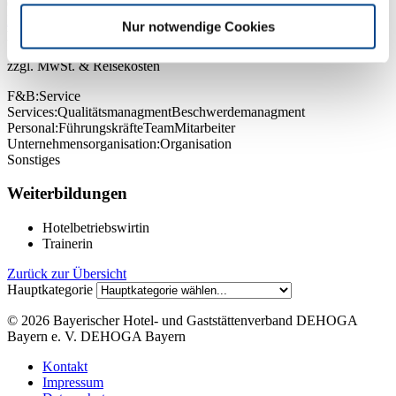
09209 9180760
E-Mail
Nur notwendige Cookies
Kosten:
ab 245,00 €
zzgl. MwSt. & Reisekosten
F&B:
Service
Services:
Qualitätsmanagment
Beschwerdemanagment
Personal:
Führungskräfte
Team
Mitarbeiter
Unternehmensorganisation:
Organisation
Sonstiges
Weiterbildungen
Hotelbetriebswirtin
Trainerin
Zurück zur Übersicht
Hauptkategorie
© 2026
Bayerischer Hotel- und Gaststättenverband DEHOGA
Bayern e. V.
DEHOGA Bayern
Kontakt
Impressum