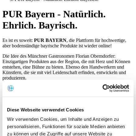
PUR Bayern - Natürlich.
Ehrlich. Bayrisch.
Es ist es soweit:
PUR BAYERN
, die Plattform für hochwertige,
aber bodenständige bayrische Produkte ist wieder online!
Die Idee des Münchner Gastronomen Florian Oberndorfer:
Einzigartigen Produkten aus der Region, die mit Herz und Können
entstehen, eine Bühne zu bieten. Ebenso den Handwerkern und
Künstlern, die sie mit viel Leidenschaft erfinden, entwickeln und
produzieren.
Die erste Testphase im Jahr 2019 verlief in kleinem Rahmen
erfolgreich. Doch der Perfektionist Oberndorfer, im Hauptberuf
Inhaber des „Wirtshaus in der Au“ in München, wollte mehr: mehr
Produkte, besseren Service und einen einfacheren Bestellprozess.
Diese Webseite verwendet Cookies
Zusammen mit Schwägerin und Unternehmensentwicklerin Claudia
Alby arbeitete er mehrere Monate lang intensiv am Relaunch der
Wir verwenden Cookies, um Inhalte und Anzeigen zu
Plattform und suchte in ganz Bayern nach neuen Produzenten und
personalisieren, Funktionen für soziale Medien anbieten
Partnern. Noch mehr handwerklich geschaffene, bodenständige
Produkte, eine übersichtlichere Website und ein nutzerfreundlicheres
zu können und die Zugriffe auf unsere Website zu