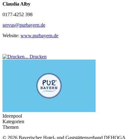
Claudia Alby
0177-4252 398
servus@purbayern.de
Website:
www.purbayern.de
Drucken
Ideenpool
Kategorien
Themen
© 2026
Bayerischer Hotel- und Gaststättenverband DEHOGA