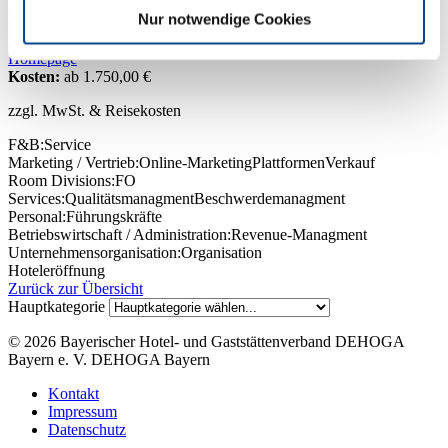
Oberbayern
Nur notwendige Cookies
089 24 20 35 75
E-Mail
Homepage
Kosten:
ab 1.750,00 €
zzgl. MwSt. & Reisekosten
F&B:
Service
Marketing / Vertrieb:
Online-Marketing
Plattformen
Verkauf
Room Divisions:
FO
Services:
Qualitätsmanagment
Beschwerdemanagment
Personal:
Führungskräfte
Betriebswirtschaft / Administration:
Revenue-Managment
Unternehmensorganisation:
Organisation
Hoteleröffnung
Zurück zur Übersicht
Hauptkategorie
© 2026
Bayerischer Hotel- und Gaststättenverband DEHOGA
Bayern e. V.
DEHOGA Bayern
Kontakt
Impressum
Datenschutz