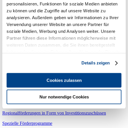
personalisieren, Funktionen für soziale Medien anbieten
Investitionsförderungen
zu können und die Zugriffe auf unsere Website zu
analysieren. Außerdem geben wir Informationen zu Ihrer
Nachfolgend finden Sie alle bestehenden und geplanten
Verwendung unserer Website an unsere Partner für
Investitionsmöglichkeiten
für Wirten und Hoteliers – unkompliziert
soziale Medien, Werbung und Analysen weiter. Unsere
und auf einen Blick.
Partner führen diese Informationen möglicherweise mit
Die
staatliche Förderung
umfasst Entgelte für bestimmte extensive
weiteren Daten zusammen, die Sie ihnen bereitgestellt
Bewirtschaftungsmaßnahmen und landeskulturelle Leistungen,
haben oder die sie im Rahmen Ihrer Nutzung der Dienste
Ausgleichszahlungen für erschwerte Produktionsbedingungen und
für Bewirtschaftungsauflagen, Investitionsbeihilfen und Beihilfen
gesammelt haben.
für gesundheitsbewusste Ernährung an Schulen.
Details zeigen
Der
Förderwegweiser
für den Tourismus ist eine Datenbank mit
aktuell weit mehr als 500 Förderoptionen, speziell gemacht für den
Cookies zulassen
Tourismus. Diese liefert einen Überblick und informiert zu
Fördermöglichkeiten von EU, Bund oder dem Freistaat Bayern.
Nur notwendige Cookies
Öffentlichen Finanzierungshilfen / Förderbanken
Regionalförderungen in Form von Investitionszuschüssen
Spezielle Förderprogramme