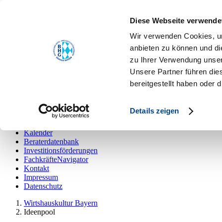
Toggle navigation
Diese Webseite verwende
Ideenpool
Die Kampagne
Wir verwenden Cookies, um
Kalender
anbieten zu können und di
Beraterdatenbank
zu Ihrer Verwendung unser
Investitionsförderungen
FachkräfteNavigator
Unsere Partner führen die
Kontakt
bereitgestellt haben oder
Impressum
Datenschutz
Details zeigen
Ideenpool
Die Kampagne
Kalender
Beraterdatenbank
Investitionsförderungen
FachkräfteNavigator
Kontakt
Impressum
Datenschutz
Wirtshauskultur Bayern
Ideenpool