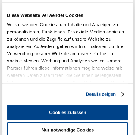
Bettina von Massenbach
Diese Webseite verwendet Cookies
Wir verwenden Cookies, um Inhalte und Anzeigen zu
personalisieren, Funktionen für soziale Medien anbieten
zu können und die Zugriffe auf unsere Website zu
analysieren. Außerdem geben wir Informationen zu Ihrer
Verwendung unserer Website an unsere Partner für
soziale Medien, Werbung und Analysen weiter. Unsere
Partner führen diese Informationen möglicherweise mit
weiteren Daten zusammen, die Sie ihnen bereitgestellt
haben oder die sie im Rahmen Ihrer Nutzung der Dienste
gesammelt haben.
Details zeigen
Oyster Culinary Management
Cookies zulassen
Rosenheimer Str. 6
Nur notwendige Cookies
81667 München