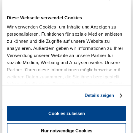
Silvia Frankenhauser
Diese Webseite verwendet Cookies
Wir verwenden Cookies, um Inhalte und Anzeigen zu
personalisieren, Funktionen für soziale Medien anbieten
zu können und die Zugriffe auf unsere Website zu
analysieren. Außerdem geben wir Informationen zu Ihrer
Verwendung unserer Website an unsere Partner für
soziale Medien, Werbung und Analysen weiter. Unsere
Partner führen diese Informationen möglicherweise mit
weiteren Daten zusammen, die Sie ihnen bereitgestellt
haben oder die sie im Rahmen Ihrer Nutzung der Dienste
gesammelt haben.
Details zeigen
TRAVEL | HOSPITALTIY | EXPERTS
Cookies zulassen
Ulmer Str. 94
89079 Ulm
Nur notwendige Cookies