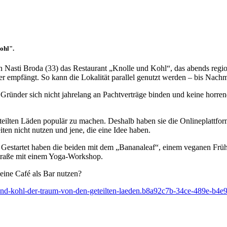
ohl".
n Nasti Broda (33) das Restaurant „Knolle und Kohl“, das abends regio
er empfängt. So kann die Lokalität parallel genutzt werden – bis Nachmi
ss Gründer sich nicht jahrelang an Pachtverträge binden und keine horr
geteilten Läden populär zu machen. Deshalb haben sie die Onlineplatt
en nicht nutzen und jene, die eine Idee haben.
. Gestartet haben die beiden mit dem „Bananaleaf“, einem veganen Frühst
straße mit einem Yoga-Workshop.
eine Café als Bar nutzen?
und-kohl-der-traum-von-den-geteilten-laeden.b8a92c7b-34ce-489e-b4e