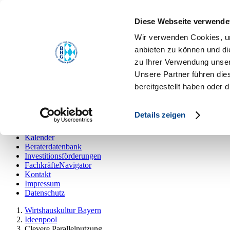
Toggle navigation
Diese Webseite verwende
Ideenpool
Die Kampagne
Wir verwenden Cookies, um
Kalender
anbieten zu können und di
Beraterdatenbank
zu Ihrer Verwendung unser
Investitionsförderungen
FachkräfteNavigator
Unsere Partner führen die
Kontakt
bereitgestellt haben oder
Impressum
Datenschutz
Details zeigen
Ideenpool
Die Kampagne
Kalender
Beraterdatenbank
Investitionsförderungen
FachkräfteNavigator
Kontakt
Impressum
Datenschutz
Wirtshauskultur Bayern
Ideenpool
Clevere Parallelnutzung