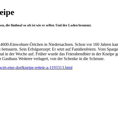
eipe
, die fünfmal so alt ist wie er selbst. Und der Laden brummt.
 4600-Einwohner-Örtchen in Niedersachsen. Schon vor 160 Jahren kam
etrauern. Sein Erfolgsrezept: Er setzt auf Familienfeiern. Vom Sparge
al in der Woche auf. Früher wurde das Feierabendbier in der Kneipe ge
m Gasthaus Weiterer verlagert, von der Schenke in die Scheune.
wirt-eine-dorfkneipe-rettete-a-1193313.html