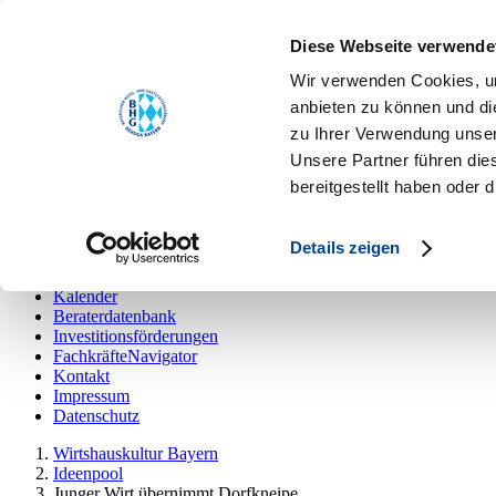
Toggle navigation
Diese Webseite verwende
Ideenpool
Die Kampagne
Wir verwenden Cookies, um
Kalender
anbieten zu können und di
Beraterdatenbank
zu Ihrer Verwendung unser
Investitionsförderungen
FachkräfteNavigator
Unsere Partner führen die
Kontakt
bereitgestellt haben oder
Impressum
Datenschutz
Details zeigen
Ideenpool
Die Kampagne
Kalender
Beraterdatenbank
Investitionsförderungen
FachkräfteNavigator
Kontakt
Impressum
Datenschutz
Wirtshauskultur Bayern
Ideenpool
Junger Wirt übernimmt Dorfkneipe