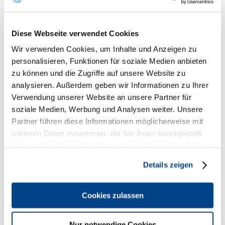
Knödelfest
Diese Webseite verwendet Cookies
Waren Sie schon mal auf dem St. Johanner Knödelfest in Tirol? Dann haben
Wir verwenden Cookies, um Inhalte und Anzeigen zu
Sie definitiv etwas verpasst! Dieses Fest mit Kultstatus lockt jedes Jahr mit
personalisieren, Funktionen für soziale Medien anbieten
dem längsten Knödeltisch der Welt.
zu können und die Zugriffe auf unsere Website zu
Dienstag, 16. Oktober 2018
analysieren. Außerdem geben wir Informationen zu Ihrer
Verwendung unserer Website an unsere Partner für
Angeboten werden 26 verschiedene Knödelvariationen von
soziale Medien, Werbung und Analysen weiter. Unsere
mittlerweile 19 Gastwirten entlang des 500 Meter langen
Knödeltisches, der sich durch die gesamte St. Johanner
Partner führen diese Informationen möglicherweise mit
Speckbacherstraße durchschlängelt. Die Innenstadt wird
weiteren Daten zusammen, die Sie ihnen bereitgestellt
somit zu einer Freiluftgaststätte der Extraklasse. Jeder Gast
haben oder die sie im Rahmen Ihrer Nutzung der Dienste
erhält beim Einlass das offizielle Knödelrezeptbuch mit allen
Knödelrezepten zum Nachmachen für Zuhause.
gesammelt haben.
Details zeigen
https://www.knoedelfest.at/
Cookies zulassen
Drucken
Adresse des Projektes:
Nur notwendige Cookies