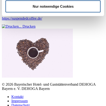
nicht einmal einen Cent in die Hand nehmen. Helfen kann
manchmal so einfach sein.
Nur notwendige Cookies
Weitere Informationen zur Initiative finden Sie unter
https://suspendedcoffee.de/
Drucken
© 2026
Bayerischer Hotel- und Gaststättenverband DEHOGA
Bayern e. V.
DEHOGA Bayern
Kontakt
Impressum
Datenschutz