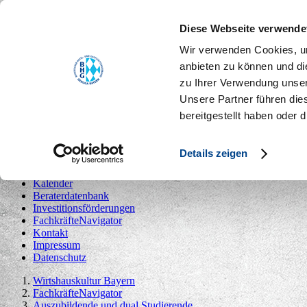
Toggle navigation
Diese Webseite verwende
Ideenpool
Die Kampagne
Wir verwenden Cookies, um
Kalender
anbieten zu können und di
Beraterdatenbank
zu Ihrer Verwendung unser
Investitionsförderungen
FachkräfteNavigator
Unsere Partner führen die
Kontakt
bereitgestellt haben oder
Impressum
Datenschutz
Details zeigen
Ideenpool
Die Kampagne
Kalender
Beraterdatenbank
Investitionsförderungen
FachkräfteNavigator
Kontakt
Impressum
Datenschutz
Wirtshauskultur Bayern
FachkräfteNavigator
Auszubildende und dual Studierende