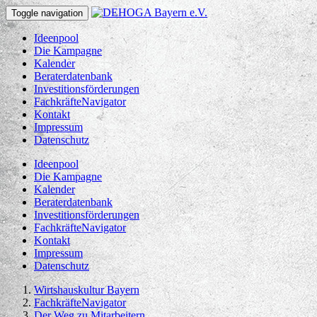
Toggle navigation
Ideenpool
Die Kampagne
Kalender
Beraterdatenbank
Investitionsförderungen
FachkräfteNavigator
Kontakt
Impressum
Datenschutz
Ideenpool
Die Kampagne
Kalender
Beraterdatenbank
Investitionsförderungen
FachkräfteNavigator
Kontakt
Impressum
Datenschutz
Wirtshauskultur Bayern
FachkräfteNavigator
Der Weg zu Mitarbeitern