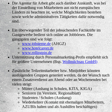
Die Agentur für Arbeit gibt auch darüber Auskunft, was bei
der Einstellung von Mitarbeitern aus nicht europäischen
Ländern zu beachten ist, welche Möglichkeiten bestehen
sowie welche administrativen Tätigkeiten dafür notwendig
sind.
Ein überwiegender Teil der jobsuchenden Fachkräfte im
Gastgewerbe bedient sich online an Jobbörsen. Die
gängigsten sind wie folgt:
www.jobsterne.de
(AHGZ)
www.hotelcareer.de
www.rollingpin.de
Unterstützung durch Personalmarketing-Profis empfiehlt sich
für größere Unternehmen (Bsp.
Wollmilchsau GmbH)
Zusätzliche Teilzeitmitarbeiter bzw. Minijobber könnten
ausfolgenden Gruppen generiert werden, da der Wunsch nach
einem Zusatzverdienst am Abend oder an Wochenenden bei
vielen steigt:
Mütter (Aushang in Schulen, KITA, KIGA)
Senioren (in Vereinen, Regionalblatt)
Studenten / Schulen (Aushang)
Wiederkehrer (Kontakt mit ehemaligen Mitarbeitern,
AZUBIs halten und als Aushilfen beschäftigen)