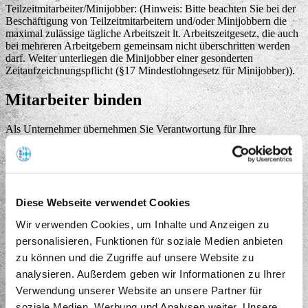
Teilzeitmitarbeiter/Minijobber: (Hinweis: Bitte beachten Sie bei der
Beschäftigung von Teilzeitmitarbeitern und/oder Minijobbern die
maximal zulässige tägliche Arbeitszeit lt. Arbeitszeitgesetz, die auch
bei mehreren Arbeitgebern gemeinsam nicht überschritten werden
darf. Weiter unterliegen die Minijobber einer gesonderten
Zeitaufzeichnungspflicht (§17 Mindestlohngesetz für Minijobber)).
Mitarbeiter binden
Als Unternehmer übernehmen Sie Verantwortung für Ihre
Mitarbeiter und sollten Rahmenbedingungen für ein gutes
Arbeitsumfeld schaffen. Die professionelle Mitarbeiterführung stellt
die Basis dar, um die Mitarbeiter langfristig an das Unternehmen zu
binden. Für viele Arbeitnehmer stellen ein gutes Betriebsklima, klare
Zielvorgaben, die Berücksichtigung ihrer Bedürfnisse sowie faire
Diese Webseite verwendet Cookies
Entlohnung die Voraussetzungen dar.
Wir verwenden Cookies, um Inhalte und Anzeigen zu
Wir empfehlen:
personalisieren, Funktionen für soziale Medien anbieten
Neue Fachkenntnisse im Bereich Mitarbeiterführung, die stets beim
zu können und die Zugriffe auf unsere Website zu
Unternehmer selbst zuerst vorhanden sein sollten. Ihnen stehen
analysieren. Außerdem geben wir Informationen zu Ihrer
mehrere Möglichkeiten zur Verfügung neue Fachkenntnisse in
Verwendung unserer Website an unsere Partner für
diesem Bereich zu erwerben:
soziale Medien, Werbung und Analysen weiter. Unsere