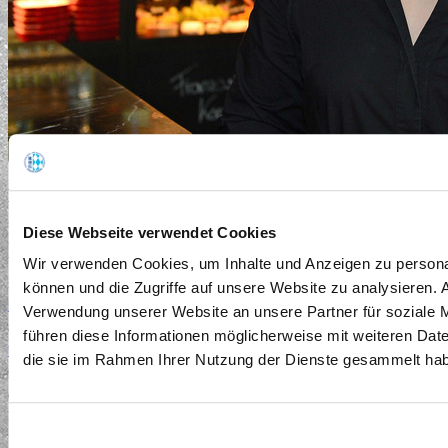
Der Weg eine Hausdame einzustellen
Diese Webseite verwendet Cookies
Alle Angaben des FachkräfteNavigators sind Empfehlungen, die nach besten
Wissen ausgearbeitet wurden, jedoch ohne Gewähr. Bitte wenden Sie sich bei
Wir verwenden Cookies, um Inhalte und Anzeigen zu personal
rechtlichen und steuerrechtlichen Fragen an Ihre
Bezirksgeschäftsstelle des
können und die Zugriffe auf unsere Website zu analysieren.
DEHOGA Bayern
bzw. an Ihren Steuerberater. Für Rückfragen, Verbesserungs-
Verwendung unserer Website an unsere Partner für soziale 
oder Korrekturvorschläge freuen wir uns auf Ihre Hinweise an
führen diese Informationen möglicherweise mit weiteren Date
berufsbildung@dehoga-bayern.de
. Zur besseren Lesbarkeit wurde teils die
die sie im Rahmen Ihrer Nutzung der Dienste gesammelt ha
weibliche, teil die männliche Schreibweise genutzt. Selbstverständlich bezieht
dies immer beide Geschlechter ein.