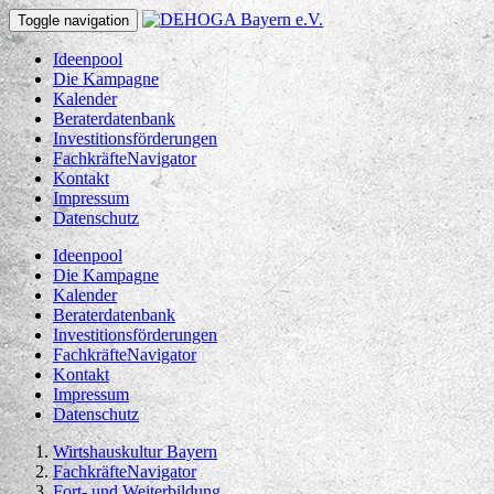
Toggle navigation
Ideenpool
Die Kampagne
Kalender
Beraterdatenbank
Investitionsförderungen
FachkräfteNavigator
Kontakt
Impressum
Datenschutz
Ideenpool
Die Kampagne
Kalender
Beraterdatenbank
Investitionsförderungen
FachkräfteNavigator
Kontakt
Impressum
Datenschutz
Wirtshauskultur Bayern
FachkräfteNavigator
Fort- und Weiterbildung