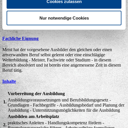
Cookies zulassen
Die Prüfungsgebühr beträgt derzeit je nach Anbieter rund 200.- €.
Sofern Sie von der schriftlichen Prüfung befreit sind,
beträgt die
Prüfungsgebühr je nach Anbieter rund 140.- €
Wiederholungsprüfung: 50% der regulären Prüfungsgebühr. Bitte
Nur notwendige Cookies
informieren Sie sich über die aktuellen Konditionen bei den
Anbietern dieser Fortbildung.
Fachliche Eignung
Meist hat der vorgesehene Ausbilder den gleichen oder einen
artverwandten Beruf selbst gelernt oder eine einschlägige
Weiterbildung - Meister, Fachwirte oder Studium - in diesem
Bereich absolviert und ist bereits eine angemessene Zeit in diesem
Beruf tätig.
Inhalte
Vorbereitung der Ausbildung
Ausbildungsvoraussetzungen und Berufsbildungsgesetz -
1.
Grundlagen - Fachbegriffe - Ausbildungsbedarf und Planung der
Ausbildung - Unterstützungsmöglichkeiten für die Ausbildung
Ausbilden am Arbeitsplatz
praktisches Anleiten - Handlungskompetenz fördern -
2.
Beurteilungsgespräche führen - Arbeitsaufträge formulieren –