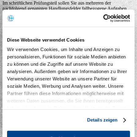
Im schriftlichen Prüfungsteil sollen Sie aus mehreren der
nachfolgend genannten Handlungsfelder fallbezogene Aufgaben
bearbeiten. (Diese Prüfungsaufgaben bestehen aus Multiple-Choice-
Aufgaben.)
Ausbildungsvoraussetzungen prüfen und Ausbildung planen
Ausbildung vorbereiten und bei der Einstellung von
Diese Webseite verwendet Cookies
Auszubildenden mitwirken
Ausbildung durchführen
Wir verwenden Cookies, um Inhalte und Anzeigen zu
Ausbildung abschließen
personalisieren, Funktionen für soziale Medien anbieten
zu können und die Zugriffe auf unsere Website zu
Praktische Prüfung
analysieren. Außerdem geben wir Informationen zu Ihrer
Der praktische Teil der Prüfung besteht aus der Präsentation einer
Verwendung unserer Website an unsere Partner für
Ausbildungssituation und einem Fachgespräch mit einer Dauer
soziale Medien, Werbung und Analysen weiter. Unsere
insgesamt höchstens 30 Minuten. Hierfür wählt der
Prüfungsteilnehmer eine berufstypische Ausbildungssituation aus.
Partner führen diese Informationen möglicherweise mit
Die Präsentation soll 15 Minuten nicht überschreiten. Die Auswahl
weiteren Daten zusammen, die Sie ihnen bereitgestellt
und Gestaltung der Ausbildungssituation sind im Fachgespräch zu
haben oder die sie im Rahmen Ihrer Nutzung der Dienste
erläutern. Anstelle der Präsentation kann auch eine
Ausbildungssituation praktisch durchgeführt werden.
gesammelt haben.
Details zeigen
Prüfungsgebühr